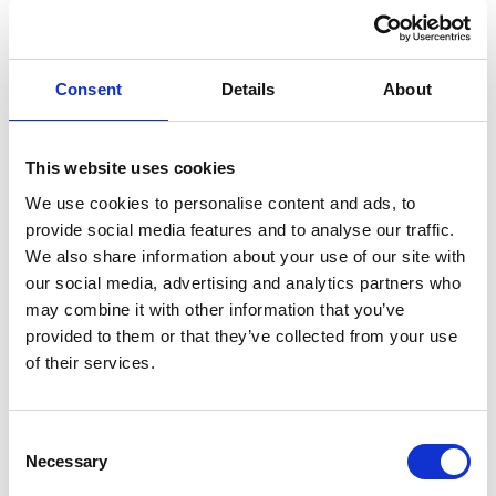
Consent
Details
About
Onze locaties
Pro4all Nederland
This website uses cookies
Prostream, Snagstream & Docstream
, Houttuinlaan 14,
We use cookies to personalise content and ads, to
3447 GM Woerden, Nederland
provide social media features and to analyse our traffic.
+31 348 489600 - info@pro4all.nl, administratie@pro4all.nl
We also share information about your use of our site with
STA Software
, Scheiweg 26, 5421 XL Gemert, Nederland
our social media, advertising and analytics partners who
+31 40 3046 017 - info@stasoftware.nl
may combine it with other information that you’ve
provided to them or that they’ve collected from your use
VeiligWerk
, Leeuwenveldseweg 14f, 1382 LX Weesp,
of their services.
Nederland
+21 20 2170628 - support@veiligwerk.net
Pro4all Duitsland
Consent
Necessary
Selection
PAVE
, Kühbachstraße 7, 81543 München, Duitsland
+49 89 33037820 - anfrage@pmgnet.de