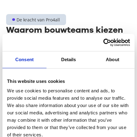
De kracht van Pro4all
Waarom bouwteams kiezen
voor
Pro4all
Consent
Details
About
Eén bron van waarheid
This website uses cookies
Documenten, kwaliteit en veiligheid in één verbonden
softwarefamilie.
We use cookies to personalise content and ads, to
provide social media features and to analyse our traffic.
We also share information about your use of our site with
Lagere faalkosten
our social media, advertising and analytics partners who
Tot wel 12% van een bouwbudget gaat verloren aan
may combine it with other information that you’ve
herstelwerk, waarvan meer dan de helft door slechte
provided to them or that they’ve collected from your use
communicatie. Gekoppelde informatie vermindert dat.
of their services.