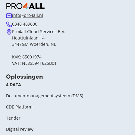
info@pro4all.nl
0348 489600
Pro4all Cloud Services B.V.
Houttuinlaan 14
3447GM Woerden, NL
KVK: 65001974
VAT: NL855941625B01
Oplossingen
4 DATA
Documentmanagementsysteem (DMS)
CDE Platform
Tender
Digital review