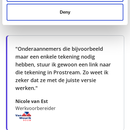
Pro4all bedient
34 bedrijven
uit de Cobouw Top50
Deny
"Onderaannemers die bijvoorbeeld
maar een enkele tekening nodig
hebben, stuur ik gewoon een link naar
die tekening in Prostream. Zo weet ik
zeker dat ze met de juiste versie
werken."
Nicole van Est
Werkvoorbereider