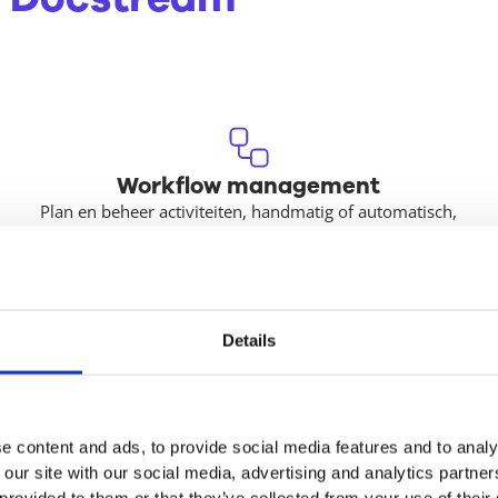
Workflow management
Plan en beheer activiteiten, handmatig of automatisch,
en houd de voortgang bij via gegenereerde
voortgangsrapporten.
Details
Repro printen
Verstuur repro printopdrachten vanuit Docstream naar
je eigen plotter of een extern reprobedrijf.
e content and ads, to provide social media features and to analy
 our site with our social media, advertising and analytics partn
 provided to them or that they’ve collected from your use of their