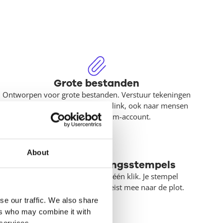
Grote bestanden
Ontworpen voor grote bestanden. Verstuur tekeningen
en BIM-modellen via een hyperlink, ook naar mensen
zonder een Docstream-account.
About
Digitale goedkeuringsstempels
Keur een tekening goed met één klik. Je stempel
verschijnt op de tekening en reist mee naar de plot.
se our traffic. We also share
ers who may combine it with
 services.