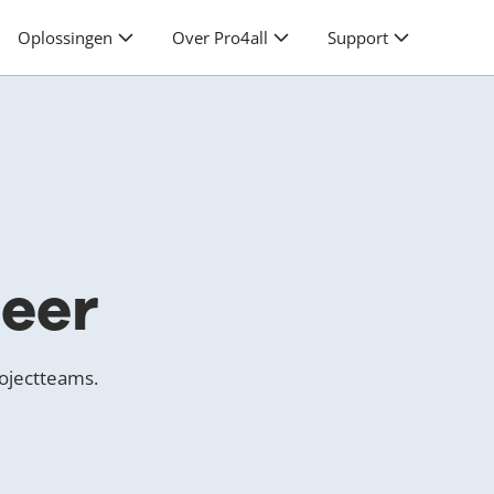
Oplossingen
Over Pro4all
Support
eer
ojectteams.