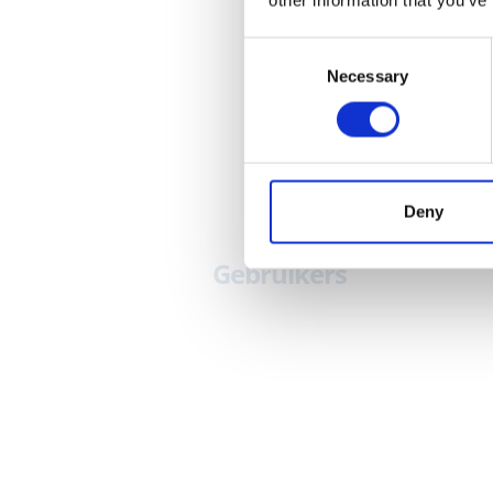
Consent
Necessary
Selection
85
k+
Deny
Gebruikers