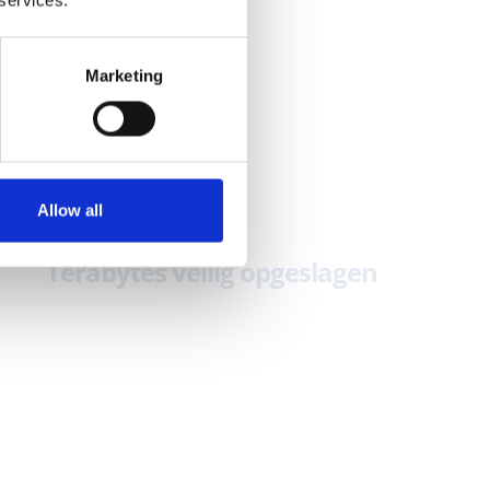
Marketing
313
Allow all
Terabytes veilig opgeslagen