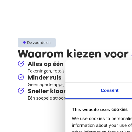
De voordelen
Waarom kiezen voor
Alles op één plek
Tekeningen, foto's en notities centraal samengebrach
Minder ruis
Geen aparte apps, lijsten of losse foto's meer. Eén 
Sneller klaar
Consent
Eén soepele stroom van vastleggen tot rapporteren
This website uses cookies
We use cookies to personalis
information about your use of
other information that you’ve