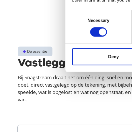
Consent
Necessary
Selection
De essentie
Deny
Vastleggen, de
kern 
Bij Snagstream draait het om één ding: snel en moe
doet, direct vastgelegd op de tekening, met bijbeho
speelde, wat is opgelost en wat nog openstaat, en
van.