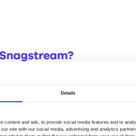
Snagstream?
t. Je werkt sneller, iedereen blijft op één lijn en niemand hoeft
duidelijke werkwijze voor iedereen.
Details
 en delen, zonder extra stappen of nabewerking.
e content and ads, to provide social media features and to analy
 our site with our social media, advertising and analytics partn
 provided to them or that they’ve collected from your use of their